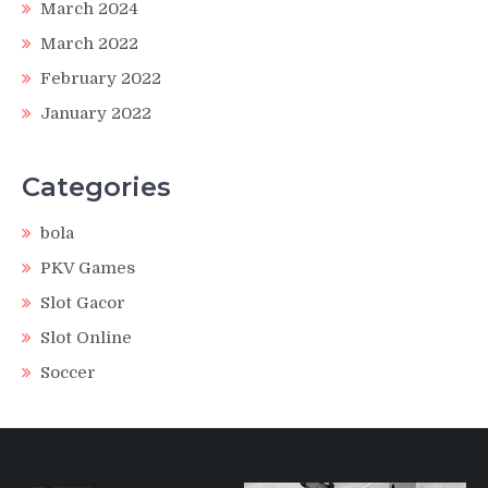
March 2024
March 2022
February 2022
January 2022
Categories
bola
PKV Games
Slot Gacor
Slot Online
Soccer