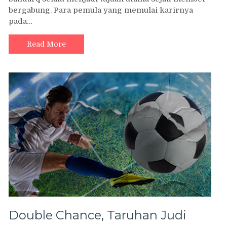
Aplikasi
bergabung. Para pemula yang memulai karirnya
Bandarq
pada…
Bantu
Pemain
Lebih
Read More
Nyaman
Double Chance, Taruhan Judi