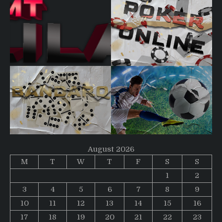
August 2026
M
T
W
T
F
S
S
1
2
3
4
5
6
7
8
9
10
11
12
13
14
15
16
17
18
19
20
21
22
23