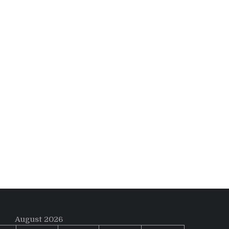
August 2026