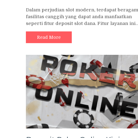
Perbedaan
Dalam perjudian slot modern, terdapat beraga
Metode
fasilitas canggih yang dapat anda manfaatkan
Slot
seperti fitur deposit slot dana. Fitur layanan ini
Dana
dengan
Cara
Read More
Deposit
Terdahulu