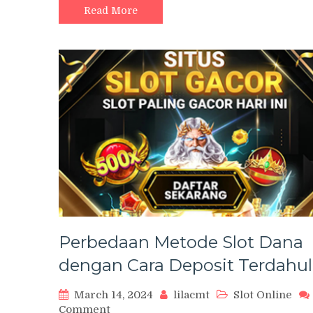
Parlay
Read More
Online
Perbedaan Metode Slot Dana
dengan Cara Deposit Terdahu
March 14, 2024
lilacmt
Slot Online
on
Comment