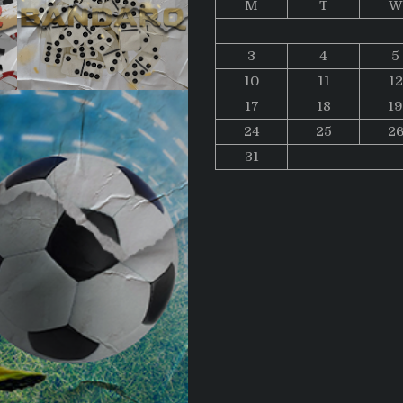
M
T
W
3
4
5
10
11
12
17
18
19
24
25
2
31