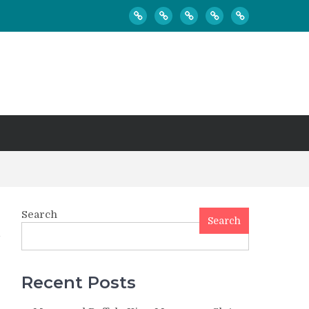
Search
Search
Recent Posts