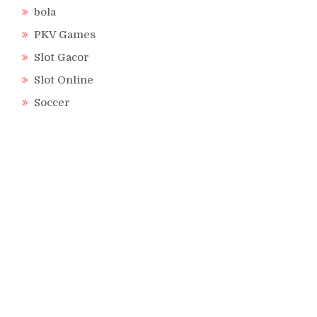
bola
PKV Games
Slot Gacor
Slot Online
Soccer