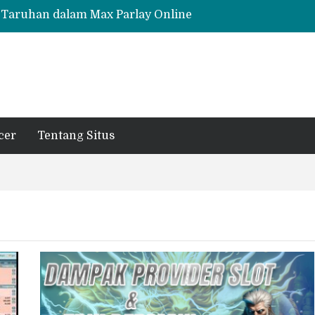
Taruhan dalam Max Parlay Online
Tips dan Trik Terbaru untuk Pemula
g ultra
CMD Sports Platform Sportsbook Modern Yang Menghubungkan Hiburan, Teknologi, Dan Peluang
Mengenal Buffalo King Megaways Slot Bertema Alam Liar yang Menggairahkan
cer
Tentang Situs