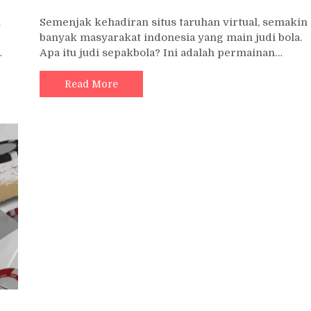
Double
m
Semenjak kehadiran situs taruhan virtual, semakin
Chance,
banyak masyarakat indonesia yang main judi bola.
Taruhan
…
Apa itu judi sepakbola? Ini adalah permainan…
Judi
Bola
Dengan
Read More
Winrate
Terbaik!