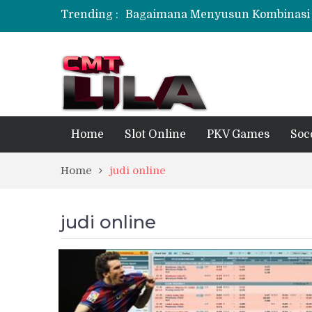
Trending :
Bagaimana Menyusun Kombinasi 
Jadi Miliarder dari Slot Online! 
mengenal permainan slot mahjon
Home
Slot Online
PKV Games
Soc
Home
judi online
judi online