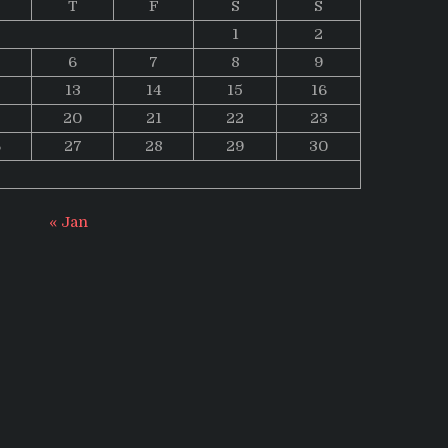
T
F
S
S
1
2
6
7
8
9
13
14
15
16
20
21
22
23
6
27
28
29
30
« Jan